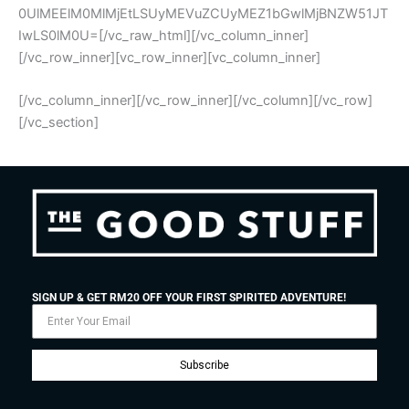
[/vc_column_inner][/vc_row_inner][/vc_column][/vc_row]
[/vc_section]
SIGN UP & GET RM20 OFF YOUR FIRST SPIRITED ADVENTURE!
Subscribe